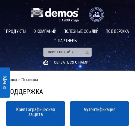
ПРОДУКТЫ
О КОМПАНИИ
ПОЛЕЗНЫЕ ССЫЛКИ
ПОДДЕРЖКА
ПАРТНЕРЫ
Аппаратные модули безопасности (hsm)
Описание
СВЯЗАТЬСЯ С НАМИ
HSM общего назначения
Платежные HSM
Меню
Главная
Поддержка
Описание
Программируемые HSM
ПОДДЕРЖКА
Управление HSM и группами HSM
Cloud HSM
Криптографическая
Аутентификация
защита
Управление ключевым материалом