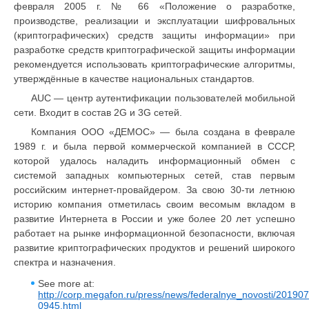
февраля 2005 г. № 66 «Положение о разработке,
производстве, реализации и эксплуатации шифровальных
(криптографических) средств защиты информации» при
разработке средств криптографической защиты информации
рекомендуется использовать криптографические алгоритмы,
утверждённые в качестве национальных стандартов.
AUC — центр аутентификации пользователей мобильной
сети. Входит в состав 2G и 3G сетей.
Компания ООО «ДЕМОС» — была создана в феврале
1989 г. и была первой коммерческой компанией в СССР,
которой удалось наладить информационный обмен с
системой западных компьютерных сетей, став первым
российским интернет-провайдером. За свою 30-ти летнюю
историю компания отметилась своим весомым вкладом в
развитие Интернета в России и уже более 20 лет успешно
работает на рынке информационной безопасности, включая
развитие криптографических продуктов и решений широкого
спектра и назначения.
See more at:
http://corp.megafon.ru/press/news/federalnye_novosti/20190
0945.html